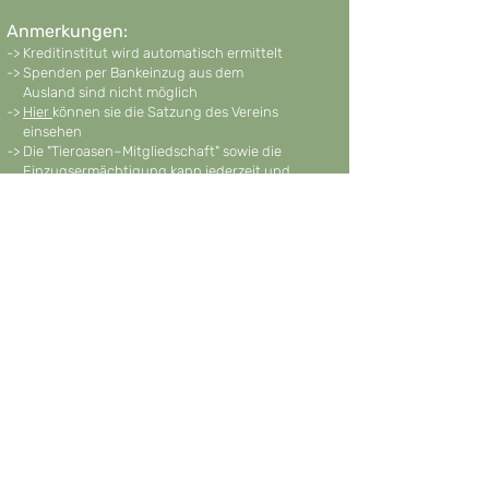
Anmerkungen:
-> Kreditinstitut wird automatisch ermittelt
-> Spenden per Bankeinzug aus dem
Ausland sind nicht möglich
->
Hier
können sie die Satzung des Vereins
einsehen
->
Die "Tieroasen–Mitgliedschaft" sowie die
Einzugsermächtigung kann jederzeit und
ohne Angabe von Gründen widerrufen
werden
-> Mit der Mitgliedschaft erklärt ihr euch bis
auf Widerruf einverstanden, dass der von
euch zu leistende Beitrag für die
„Tieroase Birkenschold – für Tiere in Not
e.V.“ in den ersten 3 Monaten eines jeden
Kalenderjahres bzw. nach Beitritt von
folgendem Konto abgebucht und an die
Tieroase Birkenschold überwiesen wird
Spendenquittungen:
​Die Tieroase ist vom Finanzamt als besonders