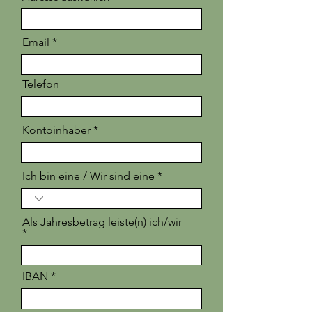
Email
Telefon
Kontoinhaber
Ich bin eine / Wir sind eine
Als Jahresbetrag leiste(n) ich/wir
IBAN